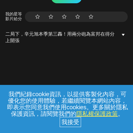
我的星等
影片給分
二局下，辛元旭本季第三轟！用兩分砲為富邦在得分
上開張
我們紀錄cookie資訊，以提供客製化內容，可
{{notifyMsg}}
優化您的使用體驗，若繼續閱覽本網站內容，
常見問題
線上客服
服務條款
隱私權保護
即表示您同意我們使用cookies。更多關於隱私
保護資訊，請閱覽我們的
隱私權保護政策
。
中華電信股份有限公司個人家庭分公司
(統一編號：96979949) © 2026