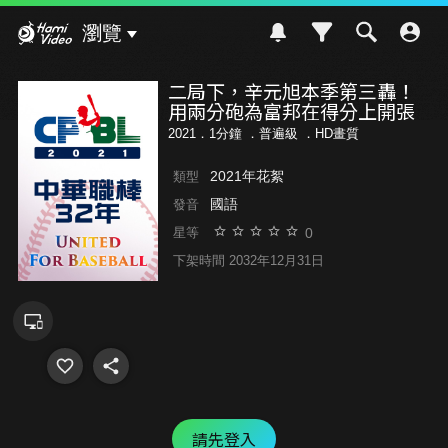
Hami Video
瀏覽
二局下，辛元旭本季第三轟！
用兩分砲為富邦在得分上開張
2021．1分鐘 ．
普遍級
．HD畫質
2021年花絮
類型
國語
發音
0
星等
下架時間 2032年12月31日
請先登入