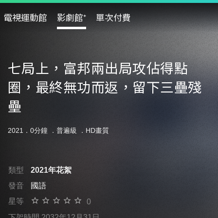
電視運動館
影劇館⁺
單次付費
七局上，富邦兩出局攻佔得點
圈，最終無功而返，留下三壘殘
壘
2021．0分鐘 ．
普遍級
．HD畫質
類型
2021年花絮
發音
國語
星等
0
下架時間 2032年12月31日