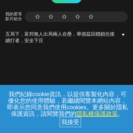
我的星等
影片給分
五局下，富邦無人出局兩人在壘，華德茲回穩鎖住接
續打者，安全下庄
我們紀錄cookie資訊，以提供客製化內容，可
{{notifyMsg}}
優化您的使用體驗，若繼續閱覽本網站內容，
常見問題
線上客服
服務條款
隱私權保護
即表示您同意我們使用cookies。更多關於隱私
保護資訊，請閱覽我們的
隱私權保護政策
。
中華電信股份有限公司個人家庭分公司
(統一編號：96979949) © 2026