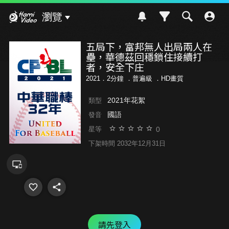
Hami Video
瀏覽
五局下，富邦無人出局兩人在
壘，華德茲回穩鎖住接續打
者，安全下庄
2021．2分鐘 ．
普遍級
．HD畫質
2021年花絮
類型
國語
發音
0
星等
下架時間 2032年12月31日
請先登入