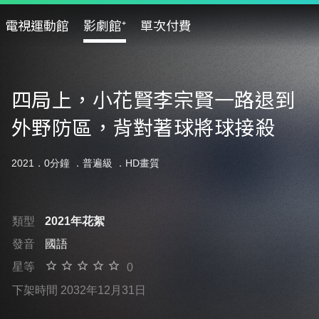
電視運動館
影劇館⁺
單次付費
四局上，小花賢李宗賢一路退到
外野防區，背對著球將球接殺
2021．0分鐘 ．
普遍級
．HD畫質
類型
2021年花絮
發音
國語
星等
0
下架時間 2032年12月31日