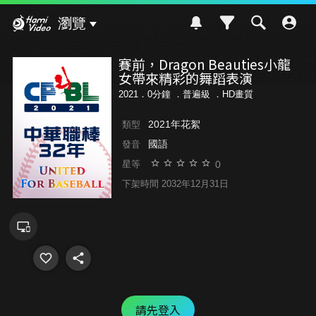
Hami Video
瀏覽
賽前，Dragon Beauties小龍
女帶來精彩的舞蹈表演
2021．0分鐘 ．
普遍級
．HD畫質
2021年花絮
類型
國語
發音
0
星等
下架時間 2032年12月31日
請先登入