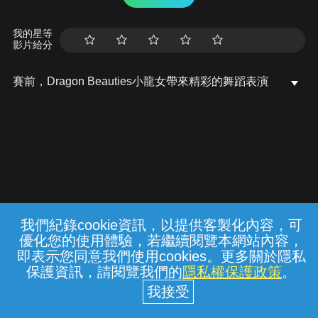
我的星等
影片給分
賽前，Dragon Beauties小龍女帶來精彩的舞蹈表演
我們紀錄cookie資訊，以提供客製化內容，可
{{notifyMsg}}
優化您的使用體驗，若繼續閱覽本網站內容，
常見問題
線上客服
服務條款
隱私權保護
即表示您同意我們使用cookies。更多關於隱私
保護資訊，請閱覽我們的
隱私權保護政策
。
中華電信股份有限公司個人家庭分公司
(統一編號：96979949) © 2026