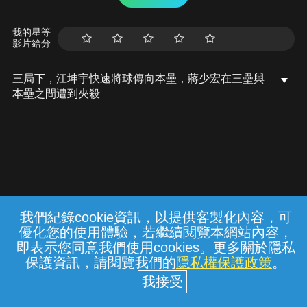
我的星等
影片給分
三局下，江坤宇快速將球傳向本壘，蔣少宏在三壘與
本壘之間遭到夾殺
我們紀錄cookie資訊，以提供客製化內容，可
{{notifyMsg}}
優化您的使用體驗，若繼續閱覽本網站內容，
常見問題
線上客服
服務條款
隱私權保護
即表示您同意我們使用cookies。更多關於隱私
保護資訊，請閱覽我們的
隱私權保護政策
。
中華電信股份有限公司個人家庭分公司
(統一編號：96979949) © 2026