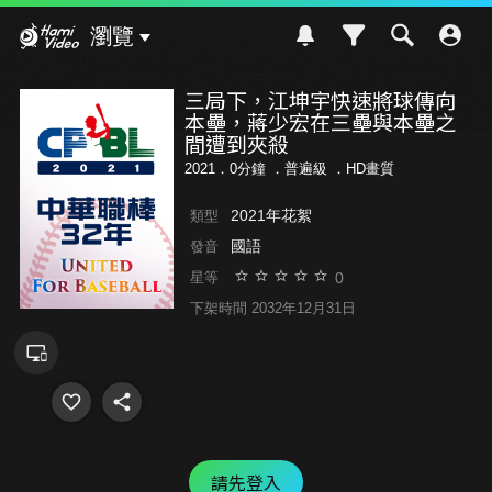
Hami Video
瀏覽
三局下，江坤宇快速將球傳向
本壘，蔣少宏在三壘與本壘之
間遭到夾殺
2021．0分鐘 ．
普遍級
．HD畫質
2021年花絮
類型
國語
發音
0
星等
下架時間 2032年12月31日
請先登入