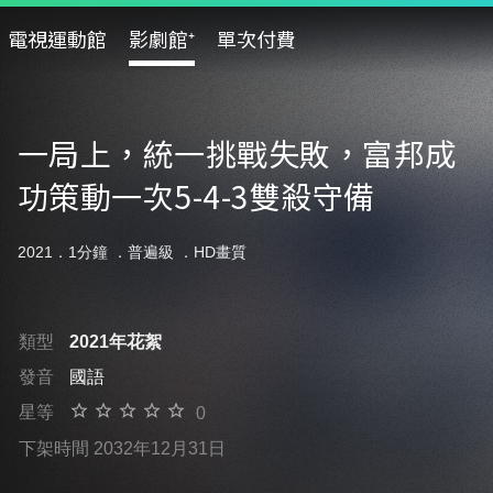
電視運動館
影劇館⁺
單次付費
一局上，統一挑戰失敗，富邦成
功策動一次5-4-3雙殺守備
2021．1分鐘 ．
普遍級
．HD畫質
類型
2021年花絮
發音
國語
星等
0
下架時間 2032年12月31日