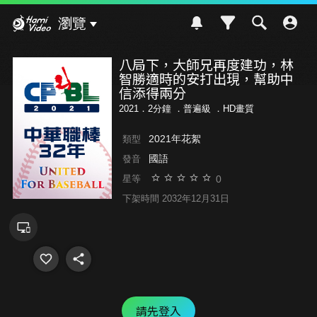
Hami Video
瀏覽
八局下，大師兄再度建功，林
智勝適時的安打出現，幫助中
信添得兩分
2021．2分鐘 ．
普遍級
．HD畫質
2021年花絮
類型
國語
發音
0
星等
下架時間 2032年12月31日
請先登入