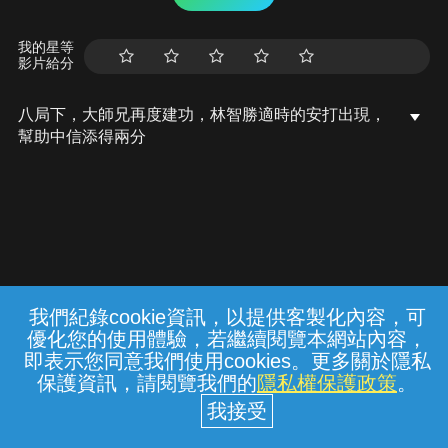
我的星等
影片給分
八局下，大師兄再度建功，林智勝適時的安打出現，
幫助中信添得兩分
我們紀錄cookie資訊，以提供客製化內容，可
{{notifyMsg}}
優化您的使用體驗，若繼續閱覽本網站內容，
常見問題
線上客服
服務條款
隱私權保護
即表示您同意我們使用cookies。更多關於隱私
保護資訊，請閱覽我們的
隱私權保護政策
。
中華電信股份有限公司個人家庭分公司
(統一編號：96979949) © 2026