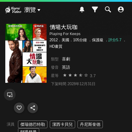
Hami Video
瀏覽
情場大玩咖
Playing For Keeps
2012．美國．105分鐘 ．
保護級
．
評分5.7
．
HD畫質
喜劇
類型
英語
發音
3.7
星等
下架時間 2028年12月31日
演員
傑瑞德巴特勒
潔西卡貝兒
丹尼斯奎德