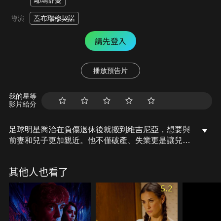
鄔瑪舒曼
蓋布瑞穆契諾
導演
請先登入
播放預告片
我的星等
影片給分
足球明星喬治在負傷退休後就搬到維吉尼亞，想要與
前妻和兒子更加親近。他不僅破產、失業更是讓兒子
失望透頂，而就在他接手了兒子的足球隊教練後，他
們重新有了交集。不僅如此，充滿魅力的喬治更是受
其他人也看了
到其他小足球員媽媽們的青睞，卻因此鬧出了緋聞。
並讓兒子和大家更加失望，他該如何挽回一切，重拾
5.2
大家的信賴，為挫敗的人生贏得漂亮的逆轉呢？