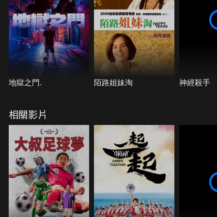
地獄之門.
陌路姐妹淘
神經殺手
相關影片