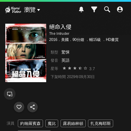
Hami Video
瀏覽
絕命入侵
The Intruder
2016．美國．90分鐘 ．
輔15級
．HD畫質
驚悚
類型
英語
發音
3.7
星等
下架時間 2029年09月30日
演員
約翰羅賓森
魔比
露易絲林頓
扎克梅耶斯