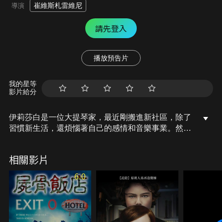
崔維斯札雷維尼
導演
請先登入
播放預告片
我的星等
影片給分
伊莉莎白是一位大提琴家，最近剛搬進新社區，除了
習慣新生活，還煩惱著自己的感情和音樂事業。然
而，平靜的生活中卻有黑暗的視線、若有似無的腳步
聲，一連串奇怪的事情接連發生，令她不禁懷疑家中
相關影片
是否另有他人…。新社區裡親切友善的婦人、熱愛助
人的男子、舉止怪異的大叔，到底誰才是那個入侵
6.0
者？