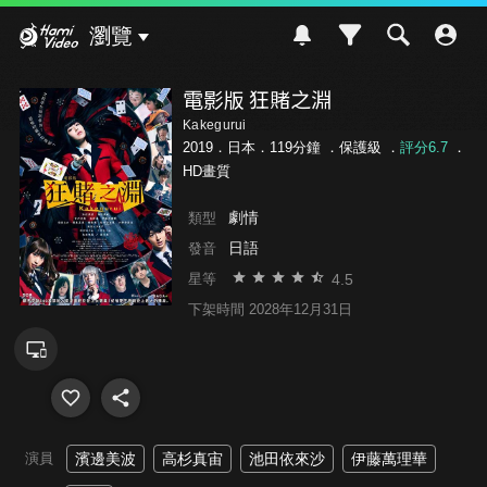
Hami Video
瀏覽
電影版 狂賭之淵
Kakegurui
2019．日本．119分鐘 ．
保護級
．
評分6.7
．
HD畫質
劇情
類型
日語
發音
4.5
星等
下架時間 2028年12月31日
演員
濱邊美波
高杉真宙
池田依來沙
伊藤萬理華