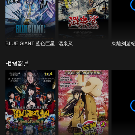
BLUE GIANT 藍色巨星
溫泉鯊
東離劍遊
相關影片
6.4