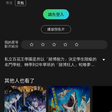
英勉
導演
請先登入
播放預告片
我的星等
影片給分
私立百花王學園是所以「賭博能力」決定學生階級的
名門學校。轉學到2年華班的「賭博狂人」蛇喰夢
子，滿心期待要與學園中的絕對支配者桃喰綺羅莉一
決勝負。同時，學園中「反賭博」的團體「Village」
其他人也看了
勢力愈加龐大，學生會為了瓦解「Village」和擊潰夢
子，而舉辦了強制全校學生參加的賭博活動「學生代
7.8
表指名選舉」…。