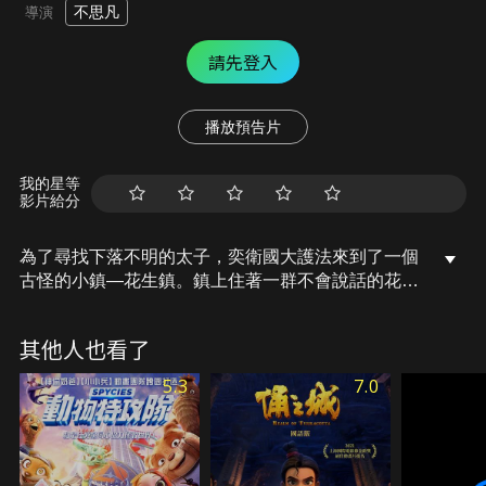
不思凡
導演
請先登入
播放預告片
我的星等
影片給分
為了尋找下落不明的太子，奕衛國大護法來到了一個
古怪的小鎮—花生鎮。鎮上住著一群不會說話的花生
人，他們被一位自稱神仙的邪惡領導者給統治著。在
拯救太子的過程中，大護法捲入了一場陰謀與慾望的
其他人也看了
冒險，也慢慢揭開了隱藏在這個小鎮的駭人謎團。
5.3
7.0