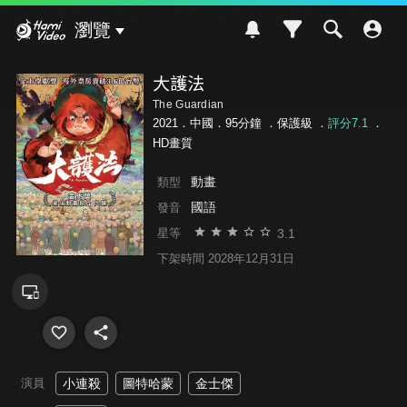
Hami Video
瀏覽
大護法
The Guardian
2021．中國．95分鐘 ．
保護級
．
評分7.1
．
HD畫質
動畫
類型
國語
發音
3.1
星等
下架時間 2028年12月31日
演員
小連殺
圖特哈蒙
金士傑