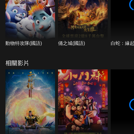
動物特攻隊(國語)
俑之城(國語)
白蛇：緣
相關影片
5.5