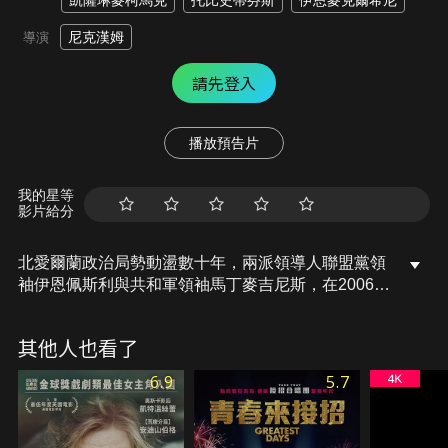
凱薩琳麥柯馬克
托比史蒂芬斯
伊恩麥克爾希尼
尼克漢姆
導演
請先登入
播放預告片
我的星等
影片給分
北愛爾蘭政治局勢動盪數十年，兩派領導人聯盟黨領
袖伊恩佩斯利與共和軍領袖馬丁麥吉尼斯，在2006年
的和平會談聚首協商，最後仍不歡而散。然而在離開
會議的路上，政治理念對立、互相仇視的兩人因緣際
其他人也看了
會搭上同一台車，在路途上展開一場你來我往、互不
相讓的激辯，這段車上對談也為北愛爾蘭帶來歷史性
6.9
5.7
的改變。