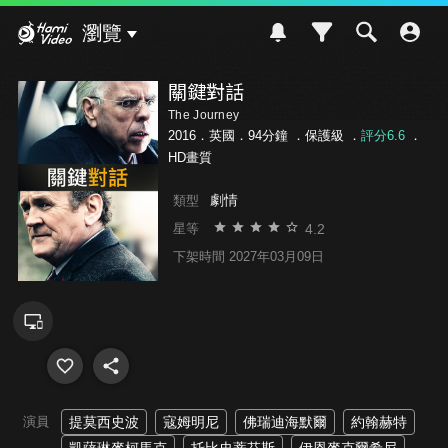
Hami Video
瀏覽
關鍵對話
The Journey
2016．英國．94分鐘 ．
保護級
．
評分6.6
．
HD畫質
劇情
類型
4.2
星等
下架時間 2027年03月09日
演員
提莫西史波
寇姆明尼
佛瑞迪海默爾
約翰赫特