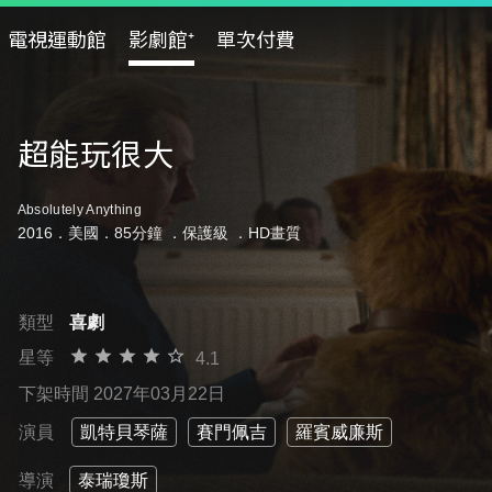
電視運動館
影劇館⁺
單次付費
超能玩很大
Absolutely Anything
2016．美國．85分鐘 ．
保護級
．HD畫質
類型
喜劇
星等
4.1
下架時間 2027年03月22日
演員
凱特貝琴薩
賽門佩吉
羅賓威廉斯
導演
泰瑞瓊斯