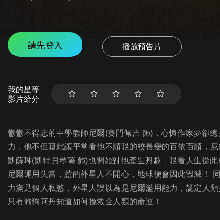
請先登入
播放預告片
我的星等
影片給分
鬱鬱不得志的中學教師尼爾(賽門佩吉 飾)，心懷作家夢卻
力，他不但藉此讓平常看他不順眼的校長變的百依百順，尼
凱薩琳(凱特貝琴薩 飾)也開始對他產生興趣，眼看人生從
尼爾運用失當，惹的外星人不開心，地球便會因此毀滅！ 
力滿足個人私慾，外星人誤以為是尼爾濫用能力，認定人類
只有狗狗阿丹知道如何挽救全人類的命運！