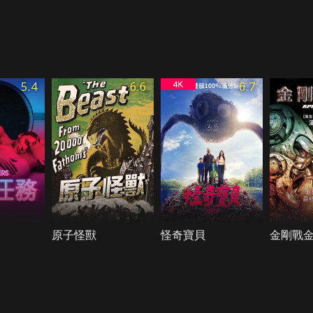
5.4
6.6
6.7
原子怪獸
怪奇寶貝
金剛戰