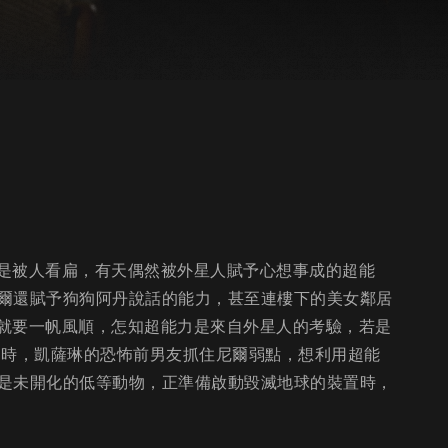
總是被人看扁，有天偶然被外星人賦予心想事成的超能
爾還賦予狗狗阿丹說話的能力，甚至連樓下的美女鄰居
此就要一帆風順，怎知超能力是來自外星人的考驗，若是
同時，凱薩琳的恐怖前男友抓住尼爾弱點，想利用超能
是未開化的低等動物，正準備啟動毀滅地球的裝置時，