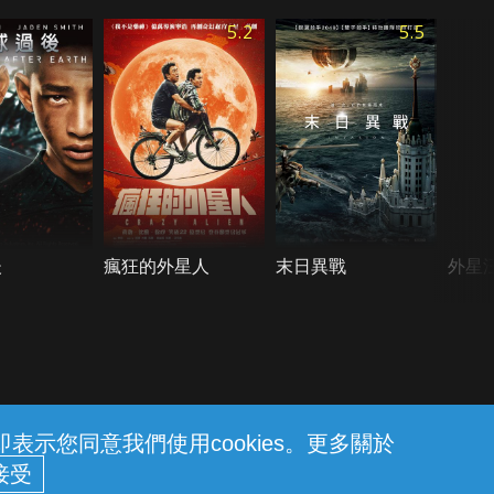
5.2
5.5
後
瘋狂的外星人
末日異戰
外星
示您同意我們使用cookies。更多關於