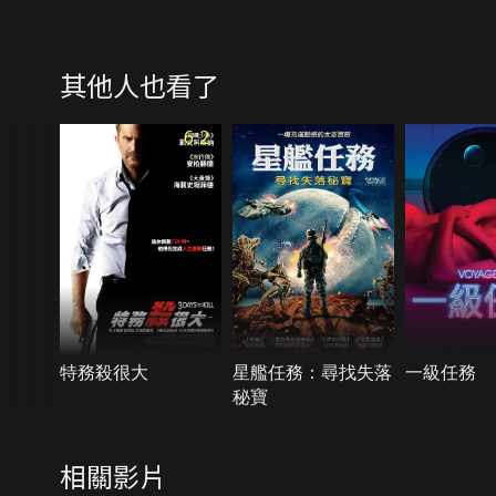
其他人也看了
6.2
特務殺很大
星艦任務：尋找失落
一級任務
秘寶
相關影片