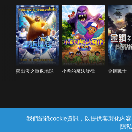
6.6
熊出沒之重返地球
小希的魔法旋律
金鋼戰士
{{notifyMsg}}
我們紀錄cookie資訊，以提供客製化
隱私