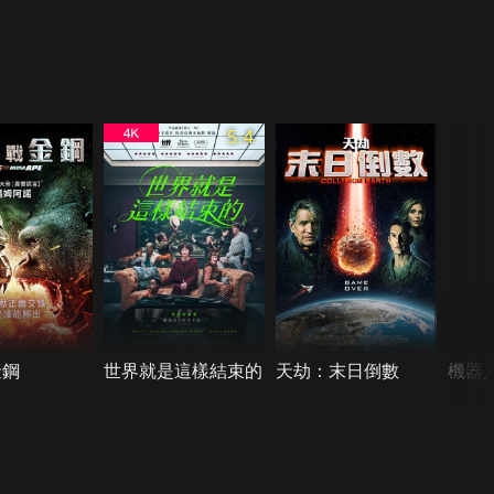
5.4
金鋼
世界就是這樣結束的
天劫：末日倒數
機器