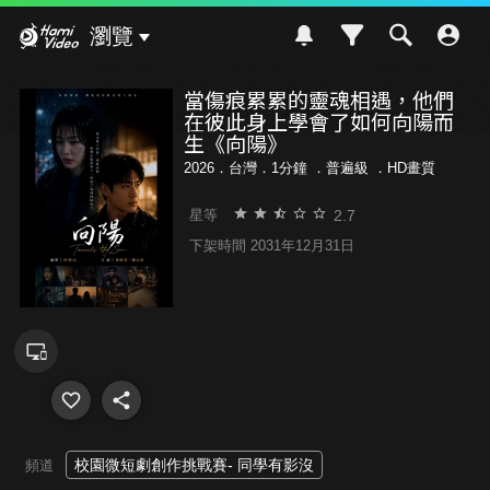
Hami Video
瀏覽
當傷痕累累的靈魂相遇，他們
在彼此身上學會了如何向陽而
生《向陽》
2026．台灣．1分鐘 ．
普遍級
．HD畫質
2.7
星等
下架時間 2031年12月31日
校園微短劇創作挑戰賽- 同學有影沒
頻道