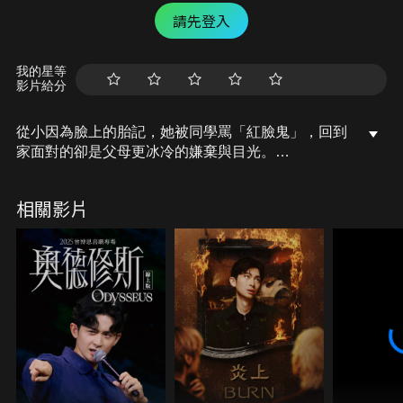
請先登入
我的星等
影片給分
從小因為臉上的胎記，她被同學罵「紅臉鬼」，回到
家面對的卻是父母更冰冷的嫌棄與目光。
童年的創傷像一場下不完的暴雨，直到她長大抱住那
個同樣在驚恐中發抖的女孩。
相關影片
命運欠她的溫柔，她決定自己帶給這個世界。一場關
於互相救贖、抱團取暖的催淚故事，即將開始。
中國文化大學 大眾傳播學系 林靜芳《向陽》