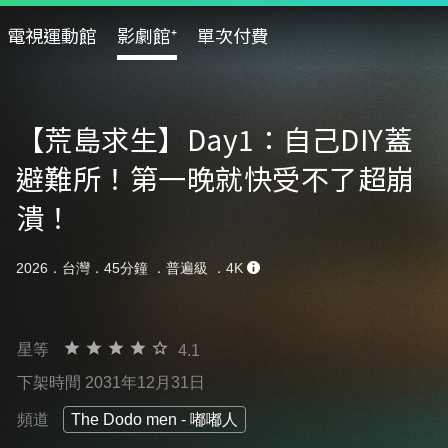
電視運動館
影劇館⁺
單次付費
【荒島求生】Day1：自己DIY蓋
避難所！第一晚就快受不了超崩
潰！
2026．台灣．45分鐘 ．
普遍級
．4K
星等
4.1
下架時間 2031年12月31日
頻道
The Dodo men - 嘟嘟人