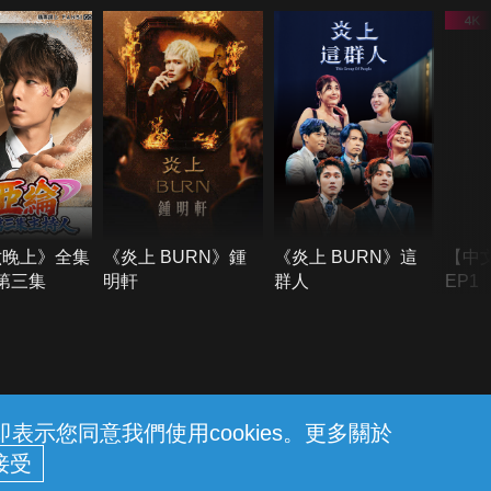
六晚上》全集
《炎上 BURN》鍾
《炎上 BURN》這
【中
季第三集
明軒
群人
EP1
示您同意我們使用cookies。更多關於