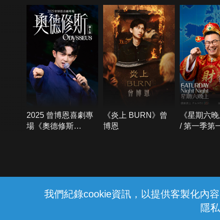
2025 曾博恩喜劇專
《炎上 BURN》曾
《星期六晚
場《奧德修斯
博恩
/ 第一季第
Odysseus》
{{notifyMsg}}
我們紀錄cookie資訊，以提供客製化
隱私