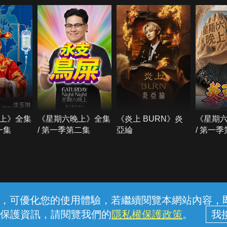
上》全集
《星期六晚上》全集
《炎上 BURN》炎
《星期
一集
/ 第一季第二集
亞綸
/ 第一
常見問題
線上客服
服務條款
隱私權保護
內容，可優化您的使用體驗，若繼續閱覽本網站內容，即表
保護資訊，請閱覽我們的
隱私權保護政策
。
中華電信股份有限公司個人家庭分公司 (統一編號：96979949) © 2026