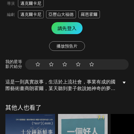
邁克爾卡尼
導演
邁克爾卡尼
亞歷山大福德
羅恩霍爾
編劇
請先登入
播放預告片
我的星等
影片給分
這是一則真實故事，生活於上流社會，事業有成的國
際藝術畫商朗霍爾，某天聽到妻子敘說她神奇的夢，
這個夢將開啟他與世界上另一個角落的男人，建立友
誼並陪伴他度過人生最傷痛的時刻。
其他人也看了
7.1