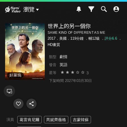
Hami Video
瀏覽
世界上的另一個你
SAME KIND OF DIFFERENT AS ME
2017．美國．119分鐘 ．
輔12級
．
評分6.6
．
HD畫質
劇情
類型
英語
發音
3
星等
好萊塢
下架時間 2027年03月30日
演員
葛雷肯尼爾
芮妮齊薇格
吉蒙韓蘇