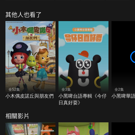
其他人也看了
全52集
全3集
全2集
小木偶皮諾丘與朋友們
小黑啤台語專輯《今仔
小黑啤華
日真好耍》
相關影片