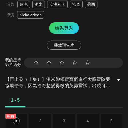
演員
皮克
湯米
安潔莉卡
恰奇
蘇西
Nickelodeon
導演
請先登入
播放預告片
我的星等
影片給分
【再出發（上集）】湯米帶領寶寶們進行大膽冒險要
協助恰奇，因為恰奇想變勇敢的英勇嘗試，出現可怕
失誤。
1 - 5
免費
1
2
3
4
5