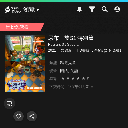
Hami Video
瀏覽
部份免費看
尿布一族S1 特別篇
Rugrats S1 Special
2021 ．
普遍級
．HD畫質 ．全5集(部分免費)
精選兒童
類型
國語, 英語
發音
5
星等
下架時間
2027年01月31日