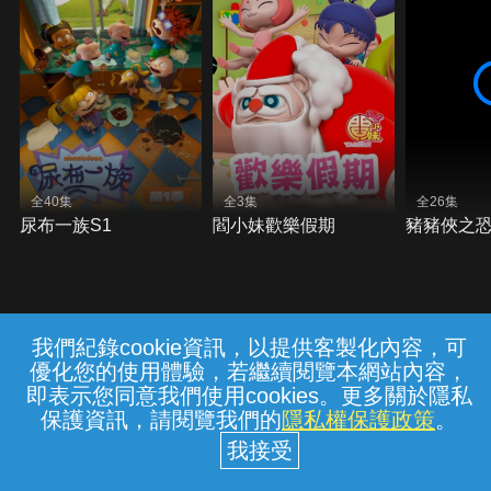
全40集
全3集
全26集
尿布一族S1
閻小妹歡樂假期
豬豬俠之恐
我們紀錄cookie資訊，以提供客製化內容，可
{{notifyMsg}}
優化您的使用體驗，若繼續閱覽本網站內容，
常見問題
線上客服
服務條款
隱私權保護
即表示您同意我們使用cookies。更多關於隱私
保護資訊，請閱覽我們的
隱私權保護政策
。
中華電信股份有限公司個人家庭分公司
(統一編號：96979949) © 2026