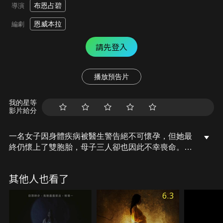
布恩占碧
導演
恩威本拉
編劇
請先登入
播放預告片
我的星等
影片給分
一名女子因身體疾病被醫生警告絕不可懷孕，但她最
終仍懷上了雙胞胎，母子三人卻也因此不幸喪命。因
要等候丈夫歸國，喪禮儀式暫緩辦理。就在這段空
檔，法師與現場工作人員頻頻遭遇怪事，女子的靈魂
其他人也看了
並未散去，她滿懷執念，在靈堂四周徘徊不去。
6.3