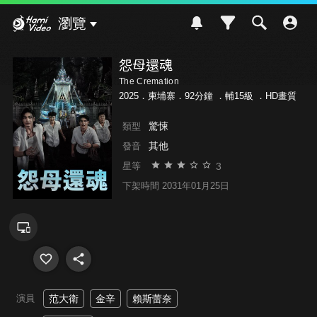
Hami Video
瀏覽
怨母還魂
The Cremation
2025．柬埔寨．92分鐘 ．
輔15級
．HD畫質
驚悚
類型
其他
發音
3
星等
下架時間 2031年01月25日
演員
范大衛
金辛
賴斯蕾奈