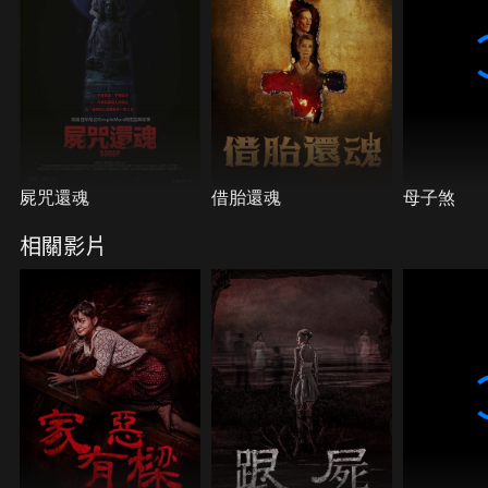
屍咒還魂
借胎還魂
母子煞
相關影片