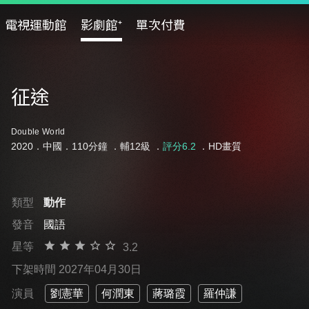
電視運動館
影劇館⁺
單次付費
征途
Double World
2020．中國．110分鐘 ．
輔12級
．
評分6.2
．HD畫質
類型
動作
發音
國語
星等
3.2
下架時間 2027年04月30日
演員
劉憲華
何潤東
蔣璐霞
羅仲謙