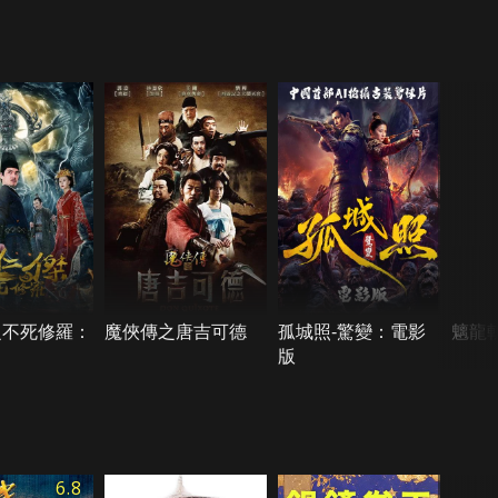
之不死修羅：
魔俠傳之唐吉可德
孤城照-驚變：電影
魑龍
版
6.8