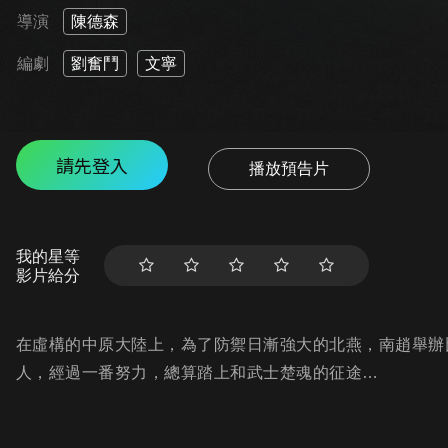
導演
陳德森
編劇
劉奮鬥
文寧
請先登入
播放預告片
我的星等
影片給分
在虛構的中原大陸上，為了防禦日漸強大的北燕，南趙舉辦
人，經過一番努力，總算踏上和武士楚魂的征途…