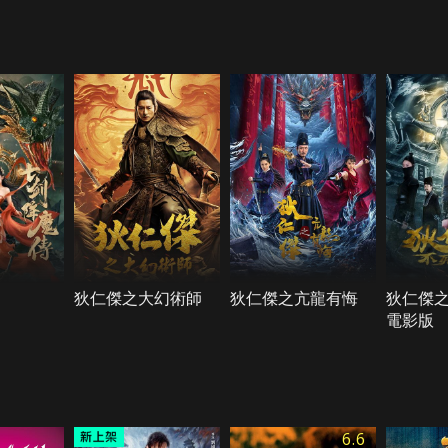
狄仁傑之大幻術師
狄仁傑之亢龍有悔
狄仁傑
電影版
6.6