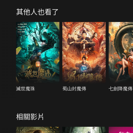
其他人也看了
滅世魔珠
蜀山封魔傳
七劍降魔傳
相關影片