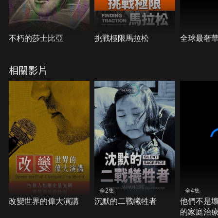
不朽的莎士比亞
挑戰極限馬拉松
全球最奢
相關影片
全2集
全4集
改變世界的偉大演講
沉默的二戰犧牲者
他們不是
的家庭治療