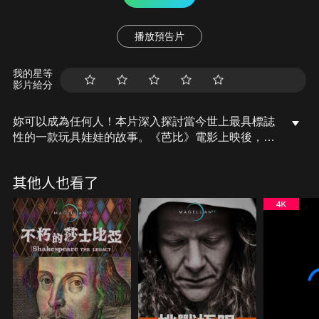
播放預告片
我的星等
影片給分
妳可以成為任何人！本片深入探討當今世上最具標誌
性的一款玩具娃娃的故事。《芭比》電影上映後，她
對全球女孩想像力與夢想的影響力似乎更強大，儘管
一生中面臨女權主義、種族主義、性別歧視及身體形
其他人也看了
象等挑戰。驅動本片的核心是一段驚人新故事，戲劇
性且陰暗，剖析芭比如何「誕生」並成長為有史以來
最著名的娃娃。