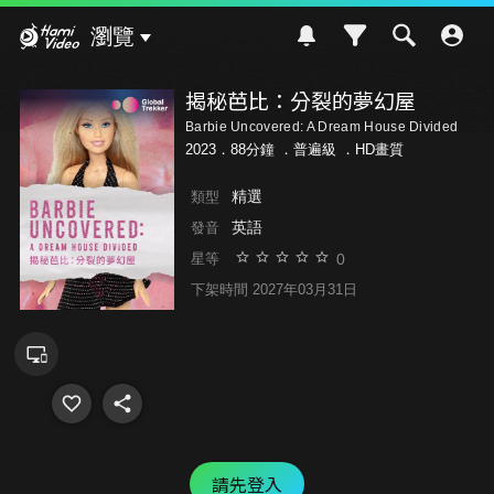
Hami Video
瀏覽
揭秘芭比：分裂的夢幻屋
Barbie Uncovered: A Dream House Divided
2023．88分鐘 ．
普遍級
．HD畫質
精選
類型
英語
發音
0
星等
下架時間 2027年03月31日
請先登入