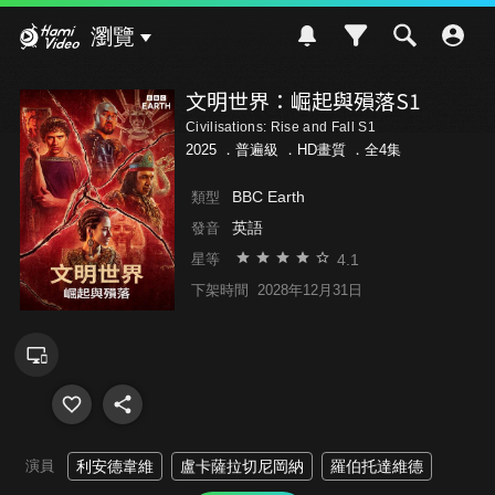
Hami Video
瀏覽
文明世界：崛起與殞落S1
Civilisations: Rise and Fall S1
2025 ．
普遍級
．HD畫質 ．全4集
BBC Earth
類型
英語
發音
4.1
星等
下架時間
2028年12月31日
演員
利安德韋維
盧卡薩拉切尼岡納
羅伯托達維德