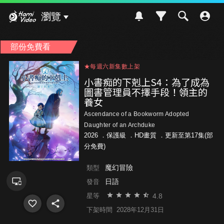
Hami Video
瀏覽
部份免費看
★每週六新集數上架
★每週六新集數上架
★每週六新集數上架
小書痴的下剋上S4：為了成為
圖書管理員不擇手段！領主的
養女
Ascendance of a Bookworm Adopted
Daughter of an Archduke
2026 ．
保護級
．HD畫質 ．更新至第17集(部
分免費)
魔幻冒險
類型
日語
發音
4.8
星等
下架時間
2028年12月31日