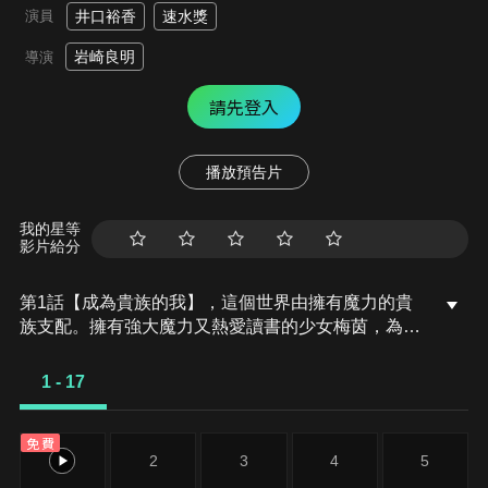
演員
井口裕香
速水獎
岩崎良明
導演
請先登入
播放預告片
我的星等
影片給分
第1話【成為貴族的我】，這個世界由擁有魔力的貴
族支配。擁有強大魔力又熱愛讀書的少女梅茵，為了
守護平民區的家人，改名為羅潔梅茵，並為了當領主
的養女而參加洗禮儀式…。
1 - 17
免費
1
2
3
4
5