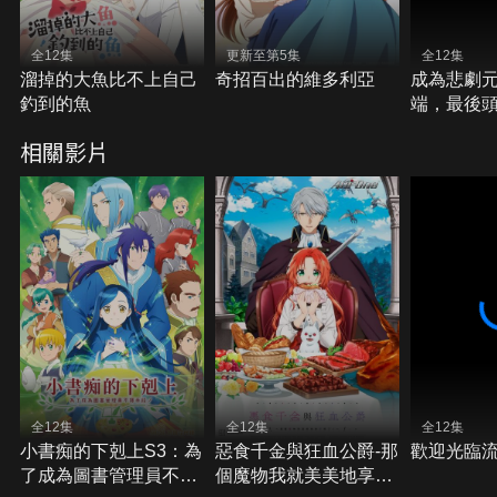
全12集
更新至第5集
全12集
溜掉的大魚比不上自己
奇招百出的維多利亞
成為悲劇
釣到的魚
端，最後
人民犧牲奉
相關影片
全12集
全12集
全12集
小書痴的下剋上S3：為
惡食千金與狂血公爵-那
歡迎光臨
了成為圖書管理員不擇
個魔物我就美美地享用