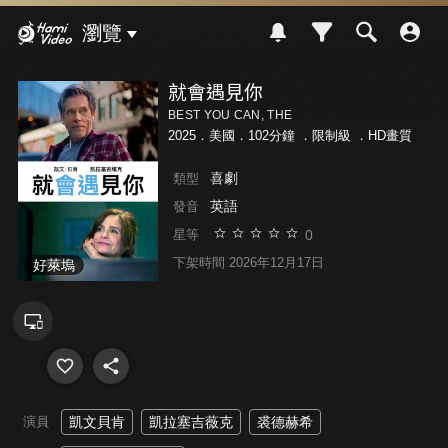
Hami Video
瀏覽
就會遇見你
BEST YOU CAN, THE
2025．美國．102分鐘 ．
限制級
．HD畫質
喜劇
類型
英語
發音
0
星等
下架時間 2026年12月17日
好萊塢
演員
凱文貝肯
凱拉塞吉薇克
裘德赫希