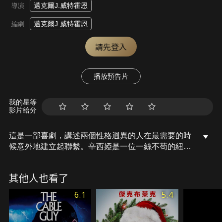
邁克爾J.威特霍恩
導演
邁克爾J.威特霍恩
編劇
請先登入
播放預告片
我的星等
影片給分
這是一部喜劇，講述兩個性格迥異的人在最需要的時
候意外地建立起聯繫。辛西婭是一位一絲不苟的紐約
泌尿科醫生，她的丈夫是比她年長25歲、才華橫溢的
水門事件檢察官。然而，當丈夫開始出現老年癡呆症
其他人也看了
狀時，辛西亞原本井然有序的生活卻徹底顛覆。一次
偶然的機會下，碌碌無為的保安史丹在辛西亞位於布
6.1
5.4
魯克林的豪宅裡阻止了一起搶劫案，兩人的世界就此
交匯。這段原本只是偶然的相遇，卻迅速發展成一段