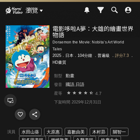
Hami Video
瀏覽
電影哆啦A夢：大雄的繪畫世界
物語
Doraemon the Movie: Nobita’s Art World
Tales
2025．日本．104分鐘 ．
普遍級
．
評分7.3
．
HD畫質
動畫
類型
國語,日語
發音
4.7
星等
下架時間 2029年12月31日
演員
水田山葵
大原惠
嘉數由美
木村昴
關智一