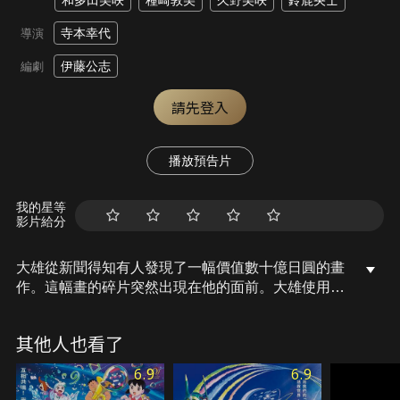
和多田美咲
種崎敦美
久野美咲
鈴鹿央士
寺本幸代
導演
伊藤公志
編劇
請先登入
播放預告片
我的星等
影片給分
大雄從新聞得知有人發現了一幅價值數十億日圓的畫
作。這幅畫的碎片突然出現在他的面前。大雄使用道
具進入畫中認識了神秘的少女可蕾雅。一行人前往
「雅特利亞公國」，那裡完全就是新聞中那幅畫作所
其他人也看了
描繪的中世紀歐洲世界。傳說在這世界的某處沉睡著
一顆幻之寶石。當地流傳已久的「世界滅亡」傳說卻
6.9
6.9
在此時復甦。