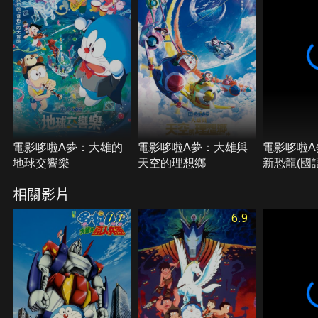
電影哆啦A夢：大雄的
電影哆啦A夢：大雄與
電影哆啦A
地球交響樂
天空的理想鄉
新恐龍(國語
相關影片
7.7
6.9