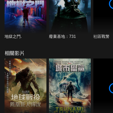
地獄之門.
廢棄基地：731
社區戰警
相關影片