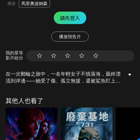
馬里奧波納森
導演
請先登入
播放預告片
我的星等
影片給分
在一次郵輪之旅中，一名年輕女子不慎落海，最終漂
流到岸邊——她受了傷、孤立無援，還被鯊魚盯上。
同時，她絕望的母親正全力搜尋她的下落。
其他人也看了