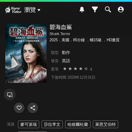
Hami Video
瀏覽
碧海血鯊
Shark Terror
2025．美國．85分鐘 ．
輔15級
．HD畫質
動作
類型
英語
發音
4
星等
下架時間 2029年12月31日
演員
麥可派瑞
莎拉李文
哈維爾杜蘭
萊恩艾伯特