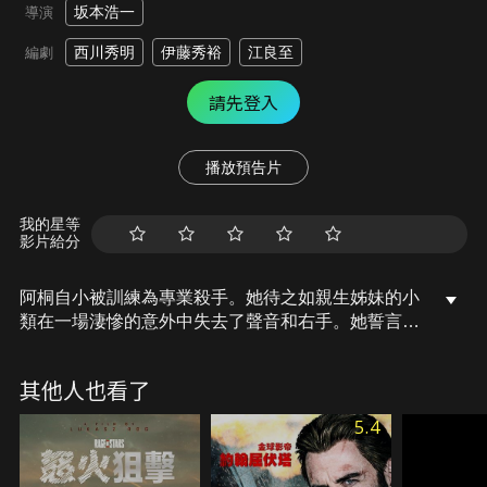
坂本浩一
導演
西川秀明
伊藤秀裕
江良至
編劇
請先登入
播放預告片
我的星等
影片給分
阿桐自小被訓練為專業殺手。她待之如親生姊妹的小
類在一場淒慘的意外中失去了聲音和右手。她誓言找
出犯人為她報仇。有天，殺人委託網站上出現了新的
案子，得標者無視交易規則，殘忍地殺了目標以外的
其他人也看了
人。遺體的雙眼被破壞，這正是阿桐在尋找的仇人慣
用的手法…犯人究竟是誰？阿桐的復仇即將展開！
5.4