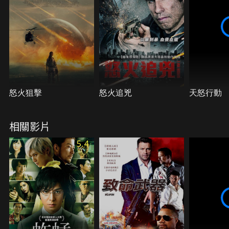
怒火狙擊
怒火追兇
天怒行動
相關影片
5.4