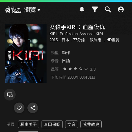
Hami Video
瀏覽
女殺手KIRI：血腥復仇
KIRI - Profession: Assassin KIRI
2015．日本．77分鐘 ．
限制級
．HD畫質
動作
類型
日語
發音
3.3
星等
下架時間 2030年03月31日
演員
釋由美子
倉田保昭
文音
荒井敦史