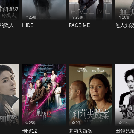
全25集
全25集
全16集
的獵人
HIDE
FACE ME
無人知
全25集
全2集
全11集
刑偵12
莉莉失蹤案
田鎖兄