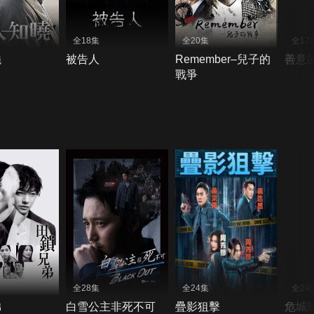
全18集
全20集
全17
曉
被告人
Remember–兒子的
善意
戰爭
全28集
全24集
全24
弟
白雪公主非死不可
疊影狙擊
危城