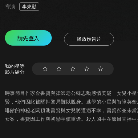
導演
李東勳
請先登入
播放預告片
我的星等
影片給分
時事節目作家金書賢與律師老公韓志勳感情美滿，女兒小星
賢，他們因此被關押警局難以脫身。逃學的小星與智障英奎
啡館的神秘老闆預測書賢與女兒將遭遇不幸，書賢卻並未當
女案，書賢因工作與初戀宇鎮重逢。殺人凶手在節目直播中