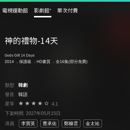
電視運動館
影劇館⁺
單次付費
神的禮物-14天
Gods Gift 14 Days
2014 ．
保護級
．HD畫質 ．全16集(部分免費)
類型
韓劇
發音
韓語
星等
4.1
下架時間
2027年05月15日
演員
李寶英
曹承佑
鄭糠雲
金太祐