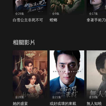
全28集
全9集
全17集
白雪公主非死不可
螳螂
拿著手術刀
相關影片
全28集
全21集
全16集
她的盛宴
或好或壞的東載
無人知曉