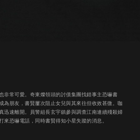
也非常可愛。奇東燦領頭的討債集團找錯事主恐嚇書
成為朋友，書賢屢次阻止女兒與其來往但收效甚微。咖
真迅速離開。員警組長玄宇鎮參與調查江南連續殘殺婦
打來恐嚇電話，同時書賢得知小星失蹤的消息。