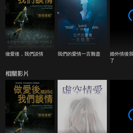
動，J和Y只好分手。J整理好一切，準備回到在巴黎
的妻子身邊時，Y卻只帶著十字鎬柄來找Ｊ……
做愛後，我們談情
我們的愛情一言難盡
婚外情後
了
相關影片