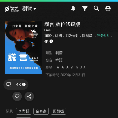
Hami Video
瀏覽
謊言 數位修復版
Lies
1999．韓國．112分鐘 ．
限制級
．
評分5.5
．
4K
劇情
類型
韓語
發音
3.5
星等
下架時間 2029年12月31日
演員
李尚賢
金泰燕
田慧振