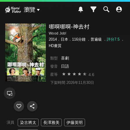
Hami Video
瀏覽
哪啊哪啊-神去村
Wood Job!
2014．日本．116分鐘 ．
普遍級
．
評分7.5
．
HD畫質
喜劇
類型
日語
發音
4.6
星等
下架時間 2026年11月30日
演員
染古將太
長澤雅美
伊藤英明