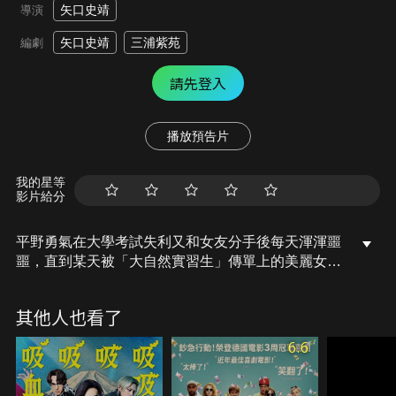
矢口史靖
導演
矢口史靖
三浦紫苑
編劇
請先登入
播放預告片
我的星等
影片給分
平野勇氣在大學考試失利又和女友分手後每天渾渾噩
噩，直到某天被「大自然實習生」傳單上的美麗女孩
吸引，決定參加培訓計劃，搬到了名為「神去村」的
深山裡展開為期一年的伐木實習。起初平野整天想著
其他人也看了
如何逃離這個沒有網路的不毛之地，卻慢慢在靜謐的
山林和村民獨特的人生哲學中，對生活有了不同的看
6.6
法…