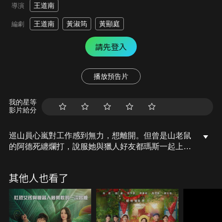
王道南
導演
王道南
黃淑筠
黃顯庭
編劇
請先登入
播放預告片
我的星等
影片給分
巡山員心嵐對工作感到無力，想離開。但曾是山老鼠
的阿德死纏爛打，說服她與獵人好友都瑪斯一起上
山，尋回偷藏的檜木。在山上意外遇到藝術家派大
星，為阻止他自殺，拖著他往山上爬。好不容易到藏
其他人也看了
檜木的地方，心嵐狠下心取締阿德非法盜木，而暗中
跟著他們的山老鼠也現身，眾人僵持不下，這場旅程
要如何順利落幕？