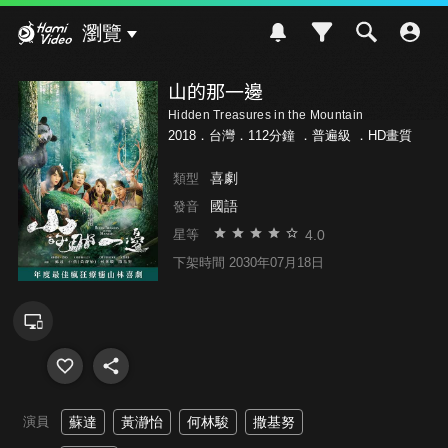
Hami Video
瀏覽
山的那一邊
Hidden Treasures in the Mountain
2018．台灣．112分鐘 ．
普遍級
．HD畫質
喜劇
類型
國語
發音
4.0
星等
下架時間 2030年07月18日
演員
蘇達
黃瀞怡
何林駿
撒基努