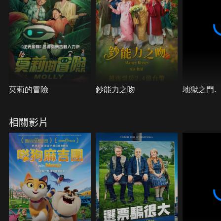
莫莉的冒險
鈔能力之吻
地獄之門.
相關影片