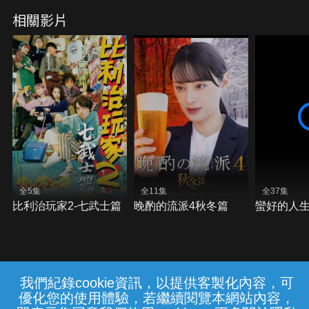
相關影片
全5集
全11集
全37集
比利治玩家2-七武士篇
晚酌的流派4秋冬篇
蠻好的人
我們紀錄cookie資訊，以提供客製化內容，可
{{notifyMsg}}
優化您的使用體驗，若繼續閱覽本網站內容，
常見問題
線上客服
服務條款
隱私權保護