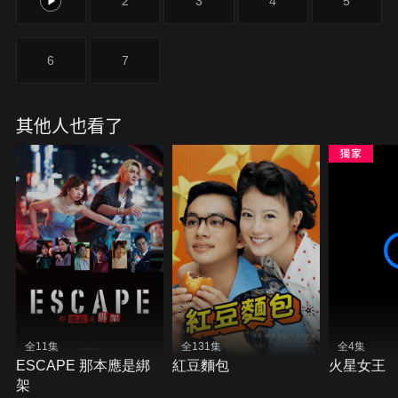
1
2
3
4
5
6
7
其他人也看了
全11集
全131集
全4集
ESCAPE 那本應是綁
紅豆麵包
火星女王
架