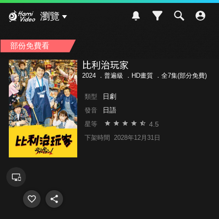
Hami Video
瀏覽
部份免費看
比利治玩家
2024 ．
普遍級
．HD畫質 ．全7集(部分免費)
日劇
類型
日語
發音
4.5
星等
下架時間
2028年12月31日