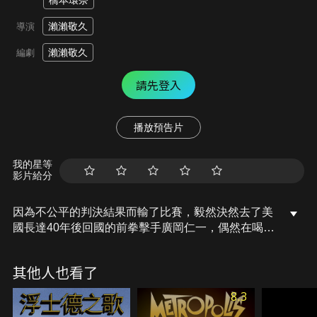
橋本環奈
瀨瀨敬久
導演
瀨瀨敬久
編劇
請先登入
播放預告片
我的星等
影片給分
因為不公平的判決結果而輸了比賽，毅然決然去了美
國長達40年後回國的前拳擊手廣岡仁一，偶然在喝酒
的時候認識了同樣因為不公平的判決而輸了比賽並意
志消沈的拳擊手黒木翔吾。在被仁一奪走了人生第一
其他人也看了
次的 Down 後，翔吾懇請仁一教自己拳擊。不久後，
兩人便以成為世界冠軍為目標，拼命為挑戰擂台做準
8.3
備。