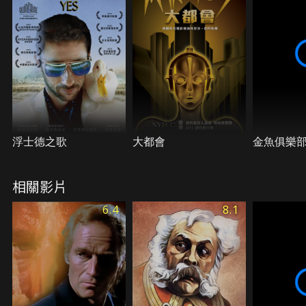
浮士德之歌
大都會
金魚俱樂
相關影片
6.4
8.1