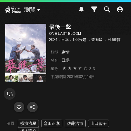
Hami Video
瀏覽
最後一擊
ONE LAST BLOOM
2024．日本．133分鐘 ．
普遍級
．HD畫質
劇情
類型
日語
發音
3.6
星等
下架時間 2031年02月14日
演員
橫濱流星
窪田正孝
佐藤浩市
山口智子