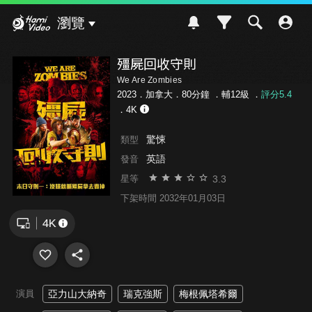
Hami Video
瀏覽
殭屍回收守則
We Are Zombies
2023．加拿大．80分鐘 ．
輔12級
．
評分5.4
．4K
驚悚
類型
英語
發音
3.3
星等
下架時間 2032年01月03日
演員
亞力山大納奇
瑞克強斯
梅根佩塔希爾