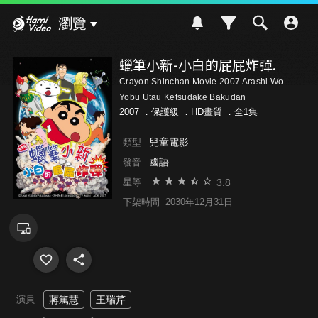
Hami Video
瀏覽
蠟筆小新-小白的屁屁炸彈.
Crayon Shinchan Movie 2007 Arashi Wo
Yobu Utau Ketsudake Bakudan
2007 ．
保護級
．HD畫質 ．全1集
兒童電影
類型
國語
發音
3.8
星等
下架時間
2030年12月31日
演員
蔣篤慧
王瑞芹