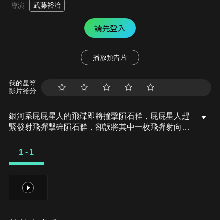
武藤裕治
導演
請先登入
播放預告片
我的星等
影片給分
銀河系屁屁星人的飛碟即將撞擊隕石群，屁屁星人趕
緊發射飛彈擊碎隕石群，卻誤將其中一枚飛彈射向地
球……。野原一家人正在海邊遊玩，小白的屁屁上黏
上不明物體，正是屁屁星人不小心射向地球的炸彈，
1 - 1
而且還是足以將整個地球炸翻掉的炸彈！為了地球的
安全，小白即將要被射向外太空引爆啦？！
1