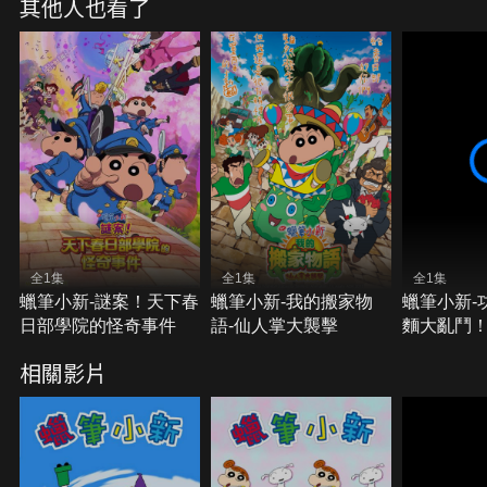
其他人也看了
全1集
全1集
全1集
蠟筆小新-謎案！天下春
蠟筆小新-我的搬家物
蠟筆小新-
日部學院的怪奇事件
語-仙人掌大襲擊
麵大亂鬥
相關影片