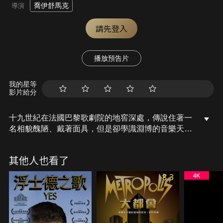
喬伊舒馬克
導演
請先登入
播放預告片
我的星等
影片給分
十九世紀在法國巴黎歌劇院的地窖深處，傳說住著一
名相貌醜陋、戴著面具，但是卻學識淵博的音樂天
才，被眾人稱之為「魅影」。魅影無意間發現小牌女
歌手克莉絲汀擁有不凡的天賦美聲，讓他傾慕不已並
其他人也看了
深深迷戀上她，所以想盡辦法要幫助她成名。但最初
發自於精神層面的音樂之愛，卻逐漸轉化成為強烈的
8.3
佔有慾，走火入魔的魅影更以實際行動，把所有妨礙
克莉絲汀歌唱事業的人一一除掉…