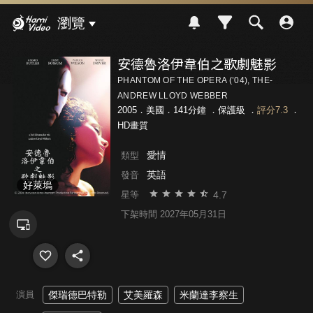
Hami Video
瀏覽
安德魯洛伊韋伯之歌劇魅影
PHANTOM OF THE OPERA (’04), THE-
ANDREW LLOYD WEBBER
2005．美國．141分鐘 ．
保護級
．
評分7.3
．
HD畫質
愛情
類型
英語
發音
好萊塢
4.7
星等
下架時間 2027年05月31日
演員
傑瑞德巴特勒
艾美羅森
米蘭達李察生