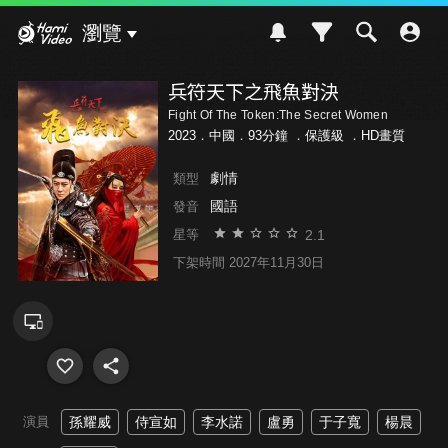
Hami Video
瀏覽
兵符天下之飛魚對決
Fight Of The Token:The Secret Women
2023．中國．93分鐘 ．
保護級
．HD畫質
劇情
類型
國語
發音
2.1
星等
下架時間 2027年11月30日
演員
孫耀威
侍宣如
李水諾
盧勇
于子寬
楊晨