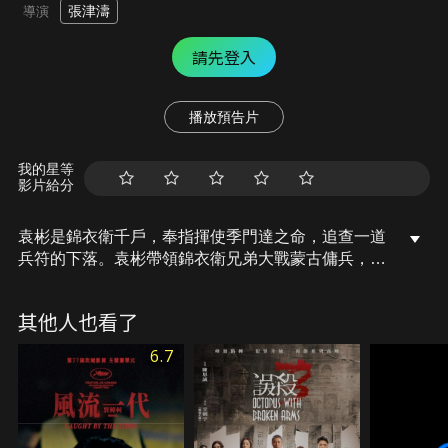
張津濤
導演
請先登入
播放預告片
我的星等
影片給分
袁彬是錦衣衛千戶，奉指揮使季門達之命，追查一道
兵符的下落。袁彬帶領錦衣衛兄弟大戰蒙古傭兵，取
得勝利。就在袁彬即將拿到兵符的時候，一道身影擦
過，將兵符奪走。這道身影就是金刀門的門主姽嫿。
其他人也看了
袁彬追過去，與姽嫿纏鬥。結果，姽嫿用了妖法，成
功逃脫。同時，季門達直搗金刀門，嚴刑逼供，找到
6.7
七道兵符，再加上季門達自己私藏的四道兵符，他已
經擁有了十一道。原來，季門達才是最想拿到兵符的
人。因緣巧合，袁彬和姽嫿在崖下找到最後一道兵
符，他們逃了出來，尋找機會殺死了季門達。十二道