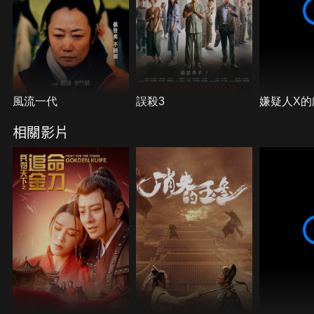
兵符，終於完整。
風流一代
誤殺3
嫌疑人X的
相關影片