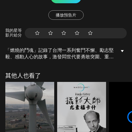
播放預告片
我的星等
影片給分
「燃燒的鬥魂」記錄了台灣一系列奮鬥不懈、勵志堅
毅、感動人心的故事，激發悶世代要勇敢突圍、重燃
生命鬥魂，為生命找出路的偉大旅程。廖瓊枝老師，
台灣歌仔戲的國寶，演唱哭調，迴腸盪氣，如泣如
其他人也看了
訴，有著「台灣第一苦旦」之稱，在那動人的聲音背
後，盡藏著她悲愴鬥魂的人生故事。