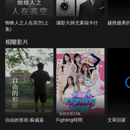
蜘蛛人之人在高空(上
攝影大師尤素福卡什
越挫越勇
集)
相關影片
更新至第23集
自由的形狀-蘇威嘉
Fighting時間
文翠回家