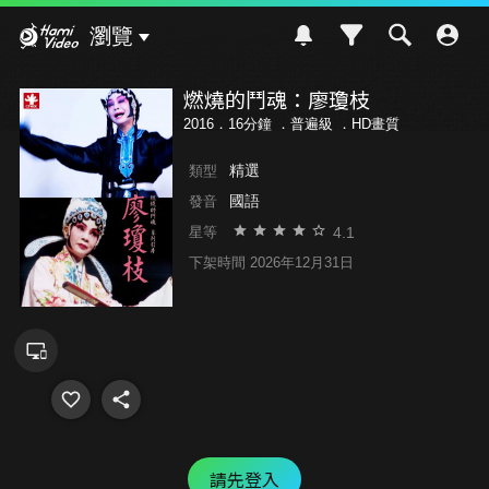
Hami Video
瀏覽
燃燒的鬥魂：廖瓊枝
2016．16分鐘 ．
普遍級
．HD畫質
精選
類型
國語
發音
4.1
星等
下架時間 2026年12月31日
請先登入