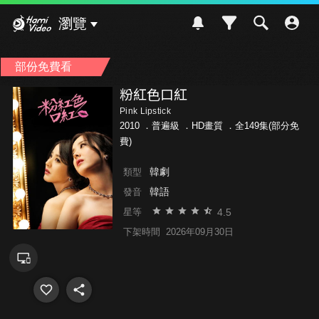
Hami Video
瀏覽
部份免費看
粉紅色口紅
Pink Lipstick
2010 ．
普遍級
．HD畫質 ．全149集(部分免
費)
韓劇
類型
韓語
發音
4.5
星等
下架時間
2026年09月30日