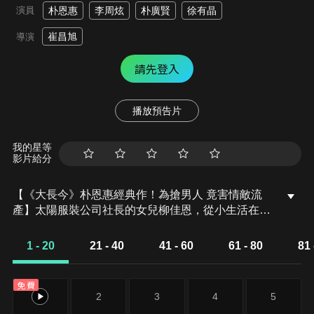
演員
朴恩惠
李周炫
朴廣賢
徐有晶
崔昌旭
導演
請先登入
播放預告片
我的星等
影片給分
【《大長今》朴恩惠經典作！為搶男人 竟害情敵流
產】太陽服裝公司社長的女兒柳佳恩，從小生活在富
裕的環境，對愛情有著極大嚮往，但七歲時弄丟了弟
弟後，患上恐懼症，父母也因此離婚。與美蘭原本是
1 - 20
21 - 40
41 - 60
61 - 80
81 
好友，當美蘭出國留學回來後，佳恩介紹男友廷禹給
美蘭認識，美蘭發現竟然是自己在國外交往的男友；
免費
金錢慾望與權力讓廷禹放棄美蘭選擇佳恩，但命運的
1
2
3
4
5
捉弄卻讓佳恩透過三段婚姻，找回屬於自己該有的成