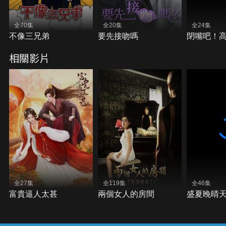
全70集
全20集
全24集
不像三兄弟
要先接吻嗎
閉嘴吧！
相關影片
全27集
全119集
全46集
富貴逼人太甚
兩個女人的房間
盛夏晚晴