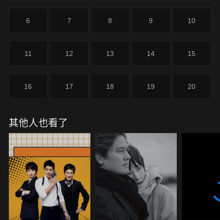
功與愛情！《粉紅色口紅》是由朴恩惠(《大長
今》)、李周炫(《邪惡與瘋狂》)、朴珖賢(《愛到最
6
7
8
9
10
後》)、徐有晶(《紅丹心》) 領銜主演。
11
12
13
14
15
16
17
18
19
20
其他人也看了