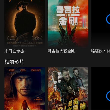
末日亡命徒
哥吉拉大戰金剛
蝙蝠俠：
相關影片