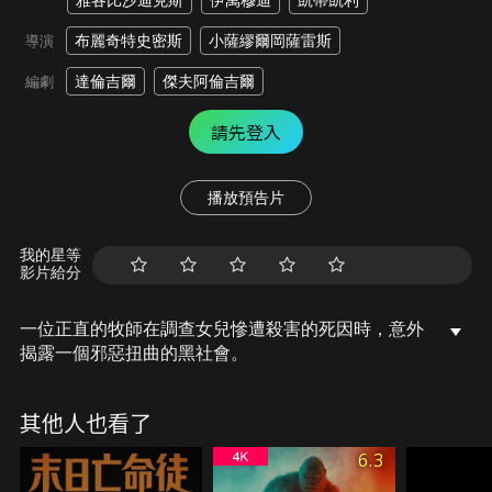
雅各比沙迪克斯
伊萬穆迪
凱蒂凱利
布麗奇特史密斯
小薩繆爾岡薩雷斯
導演
達倫吉爾
傑夫阿倫吉爾
編劇
請先登入
播放預告片
我的星等
影片給分
一位正直的牧師在調查女兒慘遭殺害的死因時，意外
揭露一個邪惡扭曲的黑社會。
其他人也看了
6.3