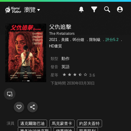
Hami Video
瀏覽
父仇追擊
The Retaliators
2021．美國．95分鐘 ．
限制級
．
評分5.2
．
HD畫質
動作
類型
英語
發音
3.6
星等
下架時間 2030年03月30日
演員
邁克爾隆巴迪
馬克蒙查卡
約瑟夫蓋特