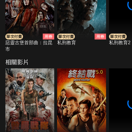
惡靈古堡首部曲：拉昆
私刑教育
私刑教育2
市
相關影片
5.0