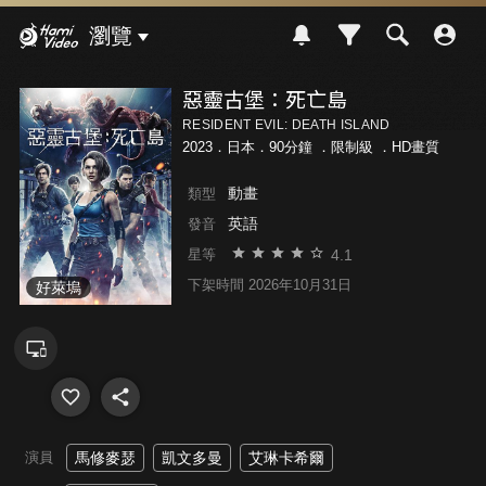
Hami Video
瀏覽
惡靈古堡：死亡島
RESIDENT EVIL: DEATH ISLAND
2023．日本．90分鐘 ．
限制級
．HD畫質
動畫
類型
英語
發音
4.1
星等
下架時間 2026年10月31日
好萊塢
演員
馬修麥瑟
凱文多曼
艾琳卡希爾