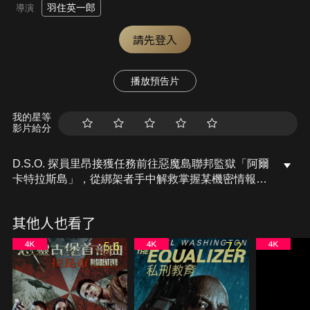
羽住英一郎
導演
請先登入
播放預告片
我的星等
影片給分
D.S.O. 探員里昂接獲任務前往惡魔島聯邦監獄「阿爾
卡特拉斯島」，從綁架者手中解救掌握某機密情報的
安東尼奧·泰勒博士，但一名神祕女子出現並阻止了
他。同一時間，反生物恐怖組織「BSAA」探員 克里
其他人也看了
斯、克蕾兒兄妹檔、吉兒與蕾貝卡正調查舊金山最新
爆發的殭屍感染疫情，一行人從被沖上海灘的虎鯨屍
5.6
7.2
體上的咬痕中檢測出T病毒，而一切源頭指向惡魔
島。 主角們一同前往惡魔島調查真相，殊不知這一切
皆是有人暗中安排的陰謀，五人齊聚面對迎面而來的
種種危機。