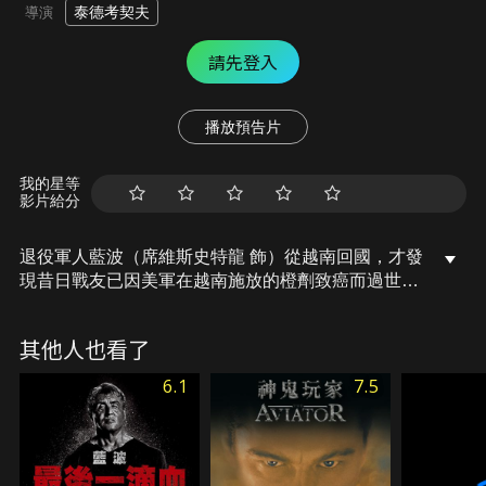
泰德考契夫
導演
請先登入
播放預告片
我的星等
影片給分
退役軍人藍波（席維斯史特龍 飾）從越南回國，才發
現昔日戰友已因美軍在越南施放的橙劑致癌而過世。
藍波意志消沉地走在路上時，被當地警長威爾（布萊
思丹尼希 飾）盯上。威爾對藍波百般刁難，甚至將他
其他人也看了
帶回警局恣意羞辱。忍無可忍的藍波襲警之後逃跑，
並躲到荒郊野外，運用他在戰場上學到的技巧，與追
6.1
7.5
捕他的警方展開對抗……。