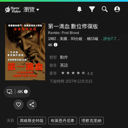
Hami Video
瀏覽
第一滴血 數位修復版
Rambo: First Blood
1982．美國．93分鐘 ．
輔15級
．
評分7.7
．
4K
動作
類型
英語
發音
4.8
星等
下架時間 2027年12月31日
演員
席維斯史特龍
布萊恩丹尼希
理察克里納