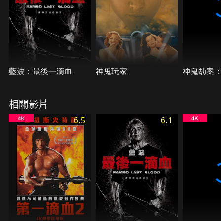
藍波：最後一滴血
神鬼玩家
神鬼劫案
相關影片
6.5
6.1