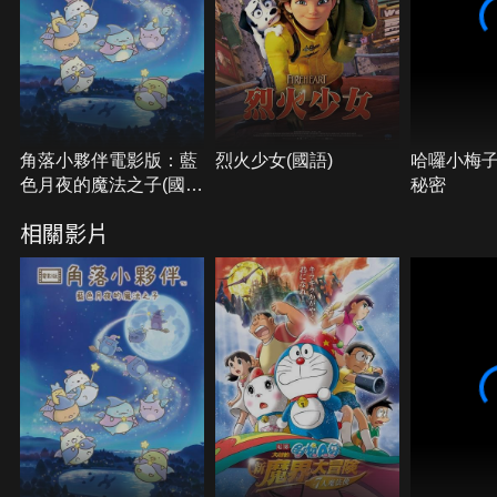
角落小夥伴電影版：藍
烈火少女(國語)
哈囉小梅
色月夜的魔法之子(國
秘密
語)
相關影片