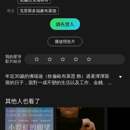
凱爾吉克瑞斯特
克里斯多福麥布萊德
導演
請先登入
播放預告片
我的星等
影片給分
年近30歲的佛瑞迪（狄倫歐布萊恩 飾）過著渾渾噩
噩的日子，面對一成不變的生活以及工作、金錢、感
情所帶來的壓力，他不禁對未來感到迷惘；某日，他
巧遇一位老朋友，兩人在年少時期曾一起服用一種名
其他人也看了
為「水銀」的神秘藥物，在言談之間，佛瑞迪對過去
模糊的記憶逐漸變得清晰，並意外揭開一個關於失蹤
女孩案件背後的謎團，此時，因神秘藥物「水銀」所
帶來的可怕危機正步步逼近……。