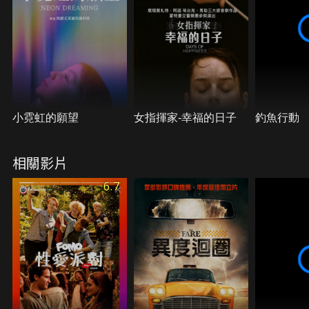
小霓虹的願望
女指揮家-幸福的日子
釣魚行動
相關影片
6.7