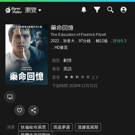
Hami Video
瀏覽
藥命回憶
The Education of Fredrick Fitzell
2022．加拿大．97分鐘 ．
輔12級
．
評分5.3
．HD畫質
劇情
類型
英語
發音
2.7
星等
下架時間 2028年12月31日
演員
狄倫歐布萊恩
瑪嘉夢露
漢娜葛羅斯