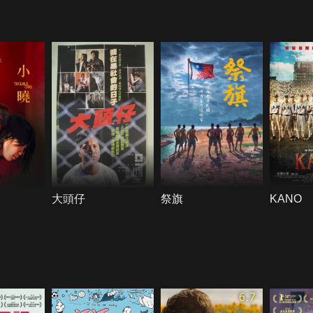
大頭仔
祭旗
KANO
6.7