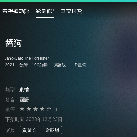
電視運動館
影劇館⁺
單次付費
醬狗
Jang-Gae: The Foreigner
2021．台灣．106分鐘 ．
保護級
．HD畫質
類型
劇情
發音
國語
星等
4
下架時間 2028年12月23日
演員
賀業文
金叡恩