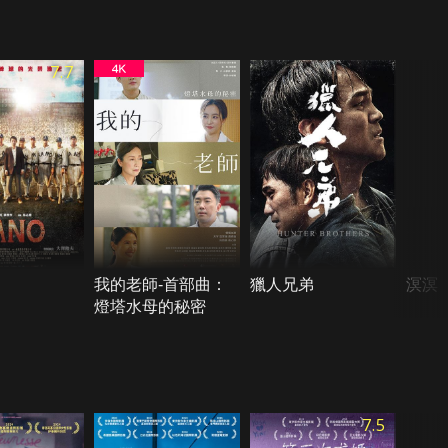
7.7
我的老師-首部曲：
獵人兄弟
溟溟
燈塔水母的秘密
7.5