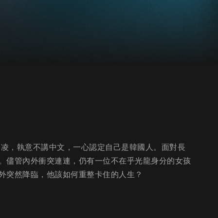
霸凌，執意不講中文，一心認定自己是韓國人。面對長
。儘管內外衝突連連，仍有一位不在乎光龍身分的女孩
外突然降臨，他該如何重整卡住的人生？