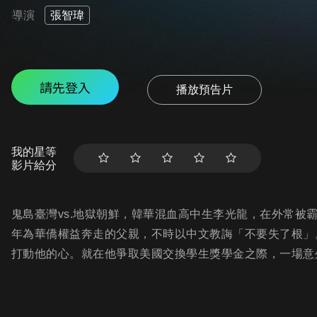
導演
張智瑋
請先登入
播放預告片
我的星等
影片給分
鬼島臺灣vs.地獄朝鮮，韓華混血高中生李光龍，在外常被
年為華僑權益奔走的父親，不時以中文教誨「不要失了根」
打動他的心。就在他爭取美國交換學生獎學金之際，一場意