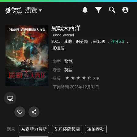
Hami Video
瀏覽
屍戰大西洋
Blood Vessel
2021．其他．94分鐘 ．
輔15級
．
評分5.3
．
HD畫質
驚悚
類型
英語
發音
3.6
星等
下架時間 2028年12月31日
演員
奈森菲力普斯
艾莉莎薩瑟蘭
羅伯泰勒