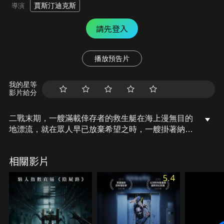
賈斯汀迪克斯
導演
請先登入
播放預告片
我的星等
影片給分
二戰末期，一艘滿載倖存者的救生艇在海上漫無目的
地漂流，就在眾人早已放棄希望之時，一艘掛著納粹
旗幟的船艦出現在他們面前。為了活下去，這群倖存
者顧不得被納粹俘虜的危險登上船艦，卻發現船員們
相關影片
早已成為一具具乾屍，他們此生最漫長又恐怖的夜晚
就此展開……。
5.4