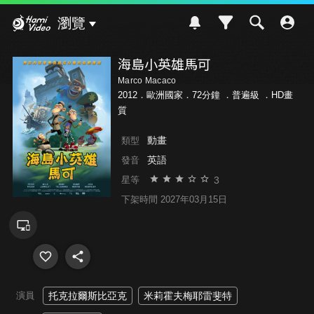
Hami Video
瀏覽
海島小英雄馬可
Marco Macaco
2012．歐洲國家．72分鐘 ．
普遍級
．HD畫
質
動畫
類型
英語
發音
3
星等
下架時間 2027年03月15日
演員
托克拉爾斯比亞克
米莉霍夫梅耶雷斐特