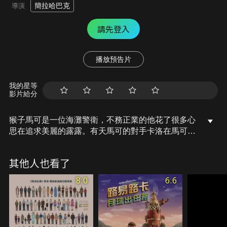
簡拉哈巴克
導演
請先登入
播放預告片
我的星等
影片給分
猴子馬可是一位海灘警衛，不務正業的他花了很多心
思在追求美麗的露露。有天馬可的對手卡洛在馬可管
轄的海灘上建造了一個超巨大的猴子形賭場，馬可暗
地調查這奇怪的賭場並發掘出關於卡洛的黑暗秘密，
其他人也看了
這傢伙居然打算霸佔整個島嶼並強迫露露嫁給他！馬
可該如何對付這強大的敵人呢？
8.0
6.6