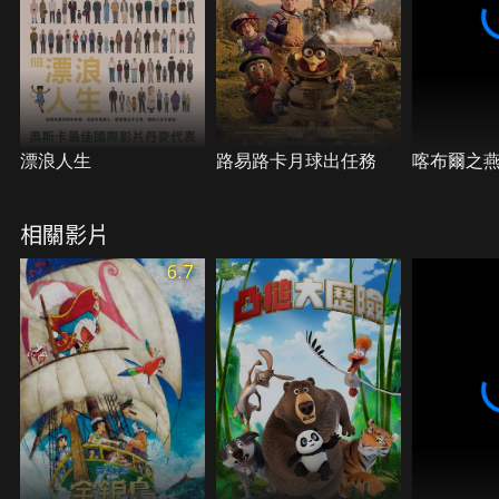
漂浪人生
路易路卡月球出任務
喀布爾之
相關影片
6.7