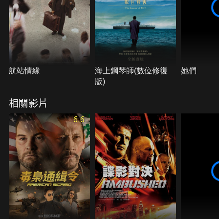
航站情緣
海上鋼琴師(數位修復
她們
版)
相關影片
6.6