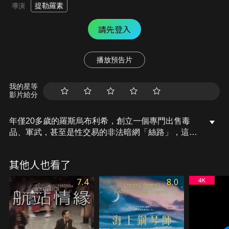
提勒羅素
導演
請先登入
播放預告片
我的星等
影片給分
年僅20多歲的羅斯烏布利希，創立一個專門出售毒
品、軍武，甚至是性交易的非法暗網「絲路」，這也
引起美國緝毒局探員瑞克鮑登的關注，開始對這個非
法網站進行秘密調查。不過連電腦都不太會使用的瑞
其他人也看了
克，該如何透過老派的查案方式，來摧毀這個價值10
億美元的新型態虛擬犯罪帝國呢？
7.4
8.0