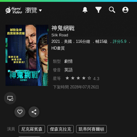
Hami Video
瀏覽
神鬼網戰
Silk Road
2021．美國．116分鐘 ．
輔15級
．
評分5.9
．
HD畫質
劇情
類型
英語
發音
4.3
星等
下架時間 2028年07月26日
演員
尼克羅賓森
傑森克拉克
凱蒂阿賽爾頓