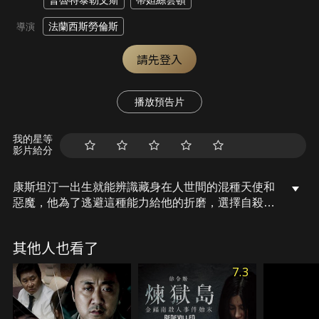
普魯特泰勒文斯
蒂妲絲雲頓
法蘭西斯勞倫斯
導演
請先登入
播放預告片
我的星等
影片給分
康斯坦汀一出生就能辨識藏身在人世間的混種天使和
惡魔，他為了逃避這種能力給他的折磨，選擇自殺一
途。但他在自殺失敗之後被放逐，本想藉由向地球上
的魔鬼爪牙宣戰得到救贖，然而他逐漸對人類世界及
其他人也看了
上帝感到失望，成為一個唾棄英雄主義的墮落英雄，
這個英雄還得了肺癌。一個懷疑他能力的女警探找他
7.3
幫忙調查她雙胞胎姊妹的神秘死亡，他們遭遇一連串
超自然事件，並決定攜手合作，不計代價尋求心靈的
平靜。