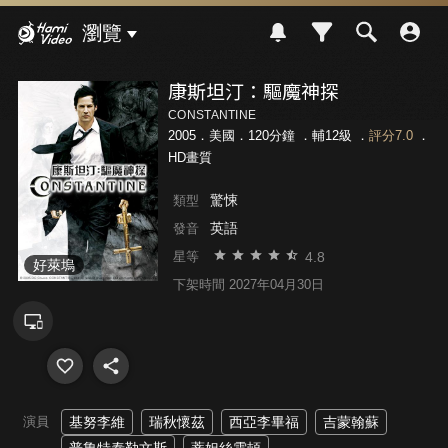
Hami Video
瀏覽
康斯坦汀：驅魔神探
CONSTANTINE
2005．美國．120分鐘 ．
輔12級
．
評分7.0
．
HD畫質
驚悚
類型
英語
發音
4.8
星等
好萊塢
下架時間 2027年04月30日
演員
基努李維
瑞秋懷茲
西亞李畢福
吉蒙翰蘇