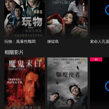
玩物：風暴性醜聞
煉獄島
索命人孔
相關影片
5.8
6.5