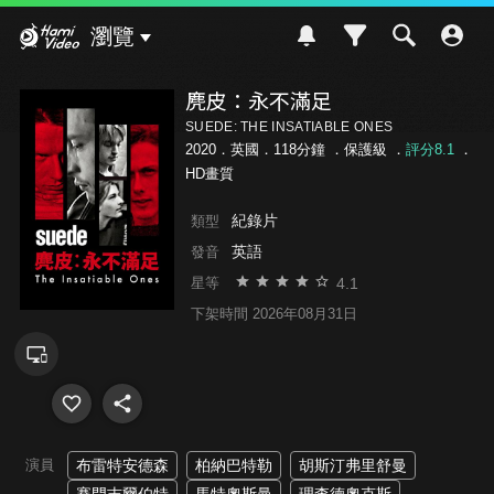
Hami Video
瀏覽
麂皮：永不滿足
SUEDE: THE INSATIABLE ONES
2020．英國．118分鐘 ．
保護級
．
評分8.1
．
HD畫質
紀錄片
類型
英語
發音
4.1
星等
下架時間 2026年08月31日
演員
布雷特安德森
柏納巴特勒
胡斯汀弗里舒曼