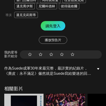
賽門吉爾伯特
馬特奧斯曼
理查德奧克斯
邁克喬伊斯
尼爾科德林
彼得薩維爾
邁克克莉斯蒂
導演
請先登入
播放預告片
我的星等
影片給分
作為Suede成軍30年來最完整，最詳實的紀錄片，
《麂皮：永不滿足》儼然就是Suede寫給樂迷的回憶
錄。全片是以五大篇章細數 Suede樂團生涯的各種高
低起伏，揭露各首黃金單曲、暢銷專輯背後的創作故
相關影片
事與幕後秘辛，刻劃各團員間在年輕氣盛時，面對迅
速成名的壓力與輝煌不再的抑鬱，更重要的是各團員
－包含業已離團的老團員如Bernard Butler、Justine
Frischmann們，如今都能以平靜的心情話從前，一同